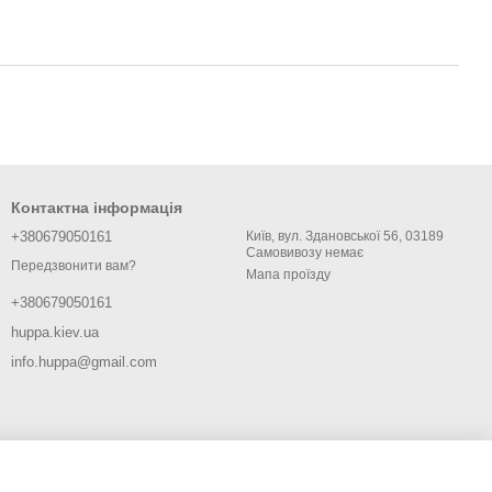
Контактна інформація
+380679050161
Київ, вул. Здановської 56, 03189
Самовивозу немає
Передзвонити вам?
Мапа проїзду
+380679050161
huppa.kiev.ua
info.huppa@gmail.com