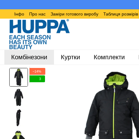
Перейти до основного контенту
Інфо
Про нас
Заміри готового виробу
Таблиця розмірі
Комбінезони
Куртки
Комплекти
−14%
3