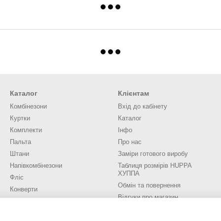
Каталог
Клієнтам
Комбінезони
Вхід до кабінету
Куртки
Каталог
Комплекти
Інфо
Пальта
Про нас
Штани
Заміри готового виробу
Напівкомбінезони
Таблиця розмірів HUPPA
ХУППА
Фліс
Обмін та повернення
Конверти
Відгуки про магазин
Аксесуари
Трикотаж
Ми в соцмережах