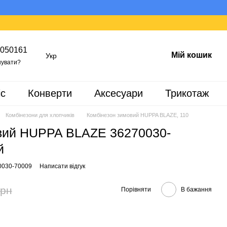
050161
Мій кошик
Укр
увати?
іс
Конверти
Аксесуари
Трикотаж
Комбінезони для хлопчиків
Комбінезон зимовий HUPPA BLAZE, 110
вий HUPPA BLAZE 36270030-
й
0030-70009
Написати відгук
грн
Порівняти
В бажання