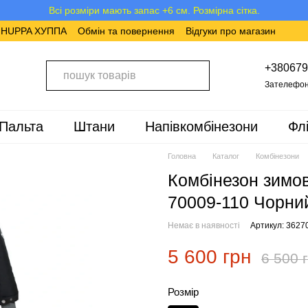
Всі розміри мають запас +6 см. Розмірна сітка.
в HUPPA ХУППА
Обмін та повернення
Відгуки про магазин
+380679
Зателефон
Пальта
Штани
Напівкомбінезони
Фл
Головна
Каталог
Комбінезони
Комбінезон зимо
70009-110 Чорни
Немає в наявності
Артикул: 3627
5 600 грн
6 500 
Розмір