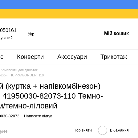
050161
Мій кошик
Укр
увати?
іс
Конверти
Аксесуари
Трикотаж
Комплекти для дівчаток
бінезон) HUPPA WONDER, 110
 (куртка + напівкомбінезон)
1950030-82073-110 Темно-
м/темно-лілoвий
0030-82073
Написати відгук
грн
Порівняти
В бажання