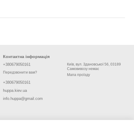
Контактна інформація
+380679050161
Київ, вул. Здановської 56, 03189
Самовивозу немає
Передзвонити вам?
Мапа проїзду
+380679050161
huppa.kiev.ua
info.huppa@gmail.com