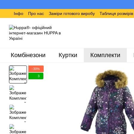
Перейти до основного контенту
Інфо
Про нас
Заміри готового виробу
Таблиця розмірі
Комбінезони
Куртки
Комплекти
−30%
3