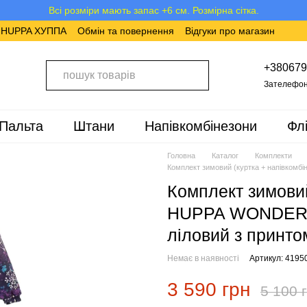
Всі розміри мають запас +6 см. Розмірна сітка.
в HUPPA ХУППА
Обмін та повернення
Відгуки про магазин
+380679
Зателефон
Пальта
Штани
Напівкомбінезони
Фл
Головна
Каталог
Комплекти
Комплект зимовий (куртка + напівком
Комплект зимовий
HUPPA WONDER 4
лілoвий з принто
Немає в наявності
Артикул: 4195
3 590 грн
5 100 