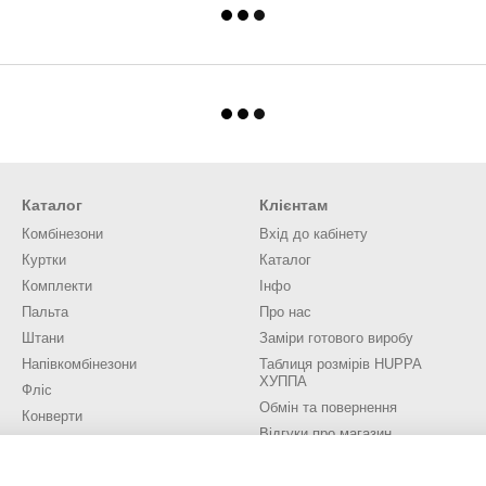
Каталог
Клієнтам
Комбінезони
Вхід до кабінету
Куртки
Каталог
Комплекти
Інфо
Пальта
Про нас
Штани
Заміри готового виробу
Напівкомбінезони
Таблиця розмірів HUPPA
ХУППА
Фліс
Обмін та повернення
Конверти
Відгуки про магазин
Аксесуари
Трикотаж
Ми в соцмережах