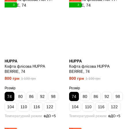
3
3
HUPPA
HUPPA
Кофта флісова HUPPA
Кофта флісова HUPPA
BERRIE, 74
BERRIE, 74
800 грн
800 грн
1 100 грн
1 100 грн
Розмір
Розмір
74
80
86
92
98
74
80
86
92
98
104
110
116
122
104
110
116
122
Температурний режим
❄️ДО +5
Температурний режим
❄️ДО +5