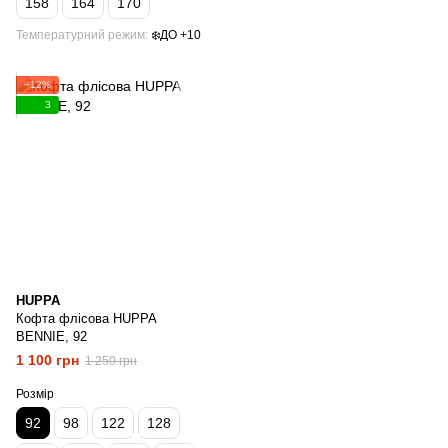
158
164
170
Температурний режим
❄️ДО +10
−12%
3
HUPPA
Кофта флісова HUPPA
BENNIE, 92
1 100 грн
1 250 грн
Розмір
92
98
122
128