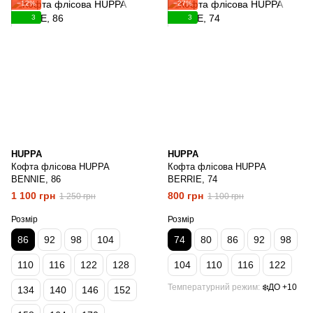
−12%
−27%
3
3
HUPPA
HUPPA
Кофта флісова HUPPA
Кофта флісова HUPPA
BENNIE, 86
BERRIE, 74
1 100 грн
800 грн
1 250 грн
1 100 грн
Розмір
Розмір
86
92
98
104
74
80
86
92
98
110
116
122
128
104
110
116
122
Температурний режим
❄️ДО +10
134
140
146
152