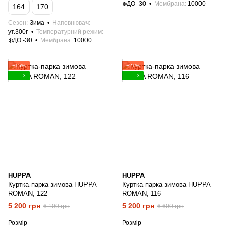
❄️ДО -30
Мембрана
10000
164
170
Сезон
Зима
Наповнювач
ут.300г
Температурний режим
❄️ДО -30
Мембрана
10000
−15%
−21%
3
3
HUPPA
HUPPA
Куртка-парка зимова HUPPA
Куртка-парка зимова HUPPA
ROMAN, 122
ROMAN, 116
5 200 грн
5 200 грн
6 100 грн
6 600 грн
Розмір
Розмір