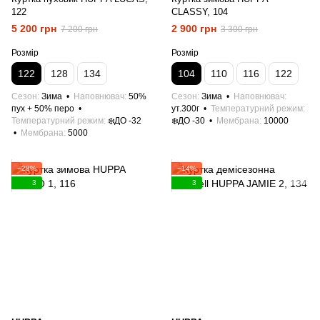
122
CLASSY, 104
5 200 грн
2 900 грн
7 200 грн
3 300 грн
Розмір
Розмір
122
128
134
104
110
116
122
Сезон
Зима
Наповнювач
50%
Сезон
Зима
Наповнювач
пух + 50% перо
ут.300г
Температурний режим
Температурний режим
❄️ДО -32
❄️ДО -30
Мембрана
10000
Мембрана
5000
−28%
−14%
3
3