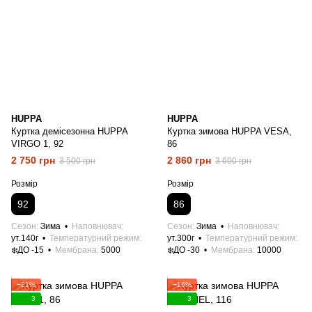
HUPPA
HUPPA
Куртка демісезонна HUPPA
Куртка зимова HUPPA VESA,
VIRGO 1, 92
86
2 750 грн
2 860 грн
3 500 грн
3 600 грн
Розмір
Розмір
92
86
Сезон
Зима
Наповнювач
Сезон
Зима
Наповнювач
ут.140г
Температурний режим
ут.300г
Температурний режим
❄️ДО -15
Мембрана
5000
❄️ДО -30
Мембрана
10000
−21%
−16%
3
3