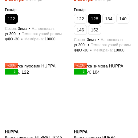
Розмір
Розмір
122
122
128
134
140
Сезон
Зима
Наповнювач
146
152
ут.300г
Температурний режим
❄️ДО -30
Мембрана
10000
Сезон
Зима
Наповнювач
ут.300г
Температурний режим
❄️ДО -30
Мембрана
10000
−28%
−12%
3
3
HUPPA
HUPPA
Куртка пуховик HUPPA LUCAS,
Куртка зимова HUPPA