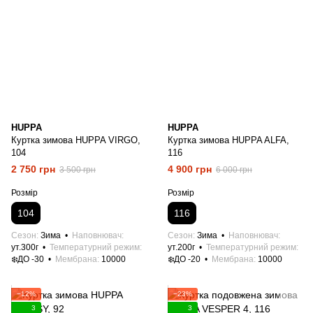
HUPPA
HUPPA
Куртка зимова HUPPA VIRGO,
Куртка зимова HUPPA ALFA,
104
116
2 750 грн
4 900 грн
3 500 грн
6 000 грн
Розмір
Розмір
104
116
Сезон
Зима
Наповнювач
Сезон
Зима
Наповнювач
ут.300г
Температурний режим
ут.200г
Температурний режим
❄️ДО -30
Мембрана
10000
❄️ДО -20
Мембрана
10000
−12%
−23%
3
3