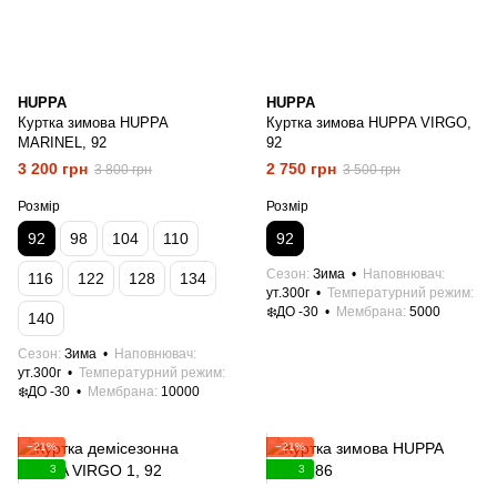
HUPPA
HUPPA
Куртка зимова HUPPA
Куртка зимова HUPPA VIRGO,
MARINEL, 92
92
3 200 грн
2 750 грн
3 800 грн
3 500 грн
Розмір
Розмір
92
98
104
110
92
Сезон
Зима
Наповнювач
116
122
128
134
ут.300г
Температурний режим
❄️ДО -30
Мембрана
5000
140
Сезон
Зима
Наповнювач
ут.300г
Температурний режим
❄️ДО -30
Мембрана
10000
−21%
−21%
3
3