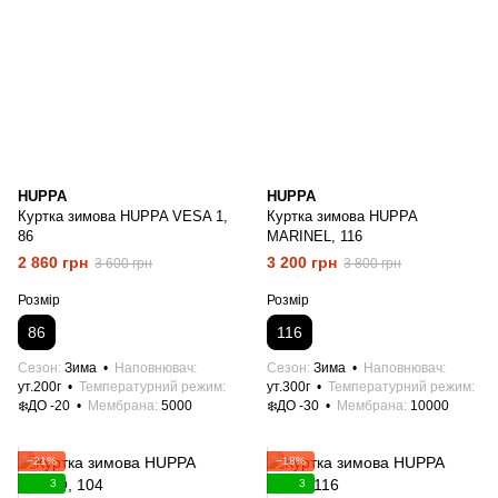
HUPPA
HUPPA
Куртка зимова HUPPA VESA 1,
Куртка зимова HUPPA
86
MARINEL, 116
2 860 грн
3 200 грн
3 600 грн
3 800 грн
Розмір
Розмір
86
116
Сезон
Зима
Наповнювач
Сезон
Зима
Наповнювач
ут.200г
Температурний режим
ут.300г
Температурний режим
❄️ДО -20
Мембрана
5000
❄️ДО -30
Мембрана
10000
−21%
−18%
3
3