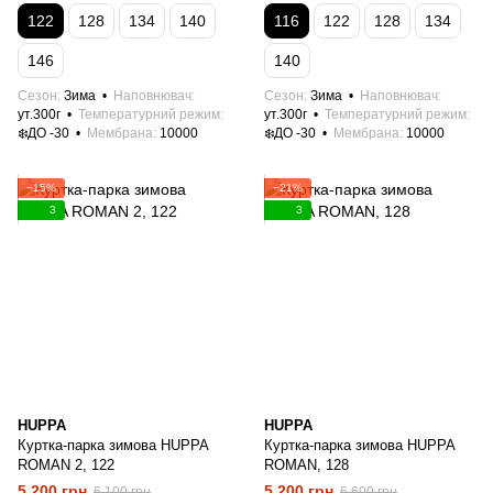
122
128
134
140
116
122
128
134
146
140
Сезон
Зима
Наповнювач
Сезон
Зима
Наповнювач
ут.300г
Температурний режим
ут.300г
Температурний режим
❄️ДО -30
Мембрана
10000
❄️ДО -30
Мембрана
10000
−15%
−21%
3
3
HUPPA
HUPPA
Куртка-парка зимова HUPPA
Куртка-парка зимова HUPPA
ROMAN 2, 122
ROMAN, 128
5 200 грн
5 200 грн
6 100 грн
6 600 грн