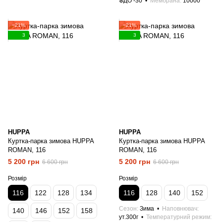
❄️ДО -30
Мембрана
10000
−21%
−21%
3
3
HUPPA
HUPPA
Куртка-парка зимова HUPPA
Куртка-парка зимова HUPPA
ROMAN, 116
ROMAN, 116
5 200 грн
5 200 грн
6 600 грн
6 600 грн
Розмір
Розмір
116
122
128
134
116
128
140
152
Сезон
Зима
Наповнювач
140
146
152
158
ут.300г
Температурний режим