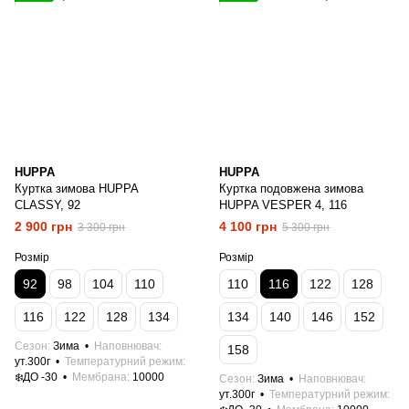
HUPPA
HUPPA
Куртка зимова HUPPA
Куртка подовжена зимова
CLASSY, 92
HUPPA VESPER 4, 116
2 900 грн
4 100 грн
3 300 грн
5 300 грн
Розмір
Розмір
92
98
104
110
110
116
122
128
116
122
128
134
134
140
146
152
Сезон
Зима
Наповнювач
158
ут.300г
Температурний режим
❄️ДО -30
Мембрана
10000
Сезон
Зима
Наповнювач
ут.300г
Температурний режим