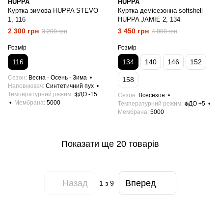
HUPPA
HUPPA
Куртка зимова HUPPA STEVO
Куртка демісезонна softshell
1, 116
HUPPA JAMIE 2, 134
2 300 грн
3 450 грн
3 200 грн
4 000 грн
Розмір
Розмір
116
134
140
146
152
Сезон
Весна - Осень - Зима
158
Наповнювач
Синтетичний пух
Температурний режим
❄️ДО -15
Сезон
Всесезон
Мембрана
5000
Температурний режим
❄️ДО +5
Мембрана
5000
Показати ще 20 товарів
Назад
Вперед
1
з 9