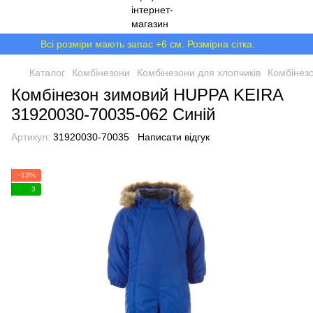
Всі розміри мають запас +6 см. Розмірна сітка.
Каталог
Комбінезони
Комбінезони для хлопчиків
Комбінез
Комбінезон зимовий HUPPA KEIRA
31920030-70035-062 Синій
Артикул:
31920030-70035
Написати відгук
−13%
3