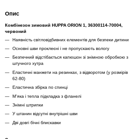
Опис
Комбінезон зимовий HUPPA ORION 1, 36300114-70004,
червоний
Наявність світловідбивних елементів для безпеки дитини
Основні шви проклеєні і не пропускають вологу
Безпечний відстібається капюшон зі знімною обробкою з
штучного хутра
Еластичні манжети на резинках, з відворотом (у розмірів
62-80)
Еластична збірка по спинці
М'яка і тепла підкладка з фланелі
Знімні штрипки
У штанин відсутні внутрішні шви
Дві довгі бічні блискавки