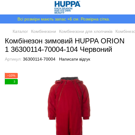
Всі розміри мають запас +6 см. Розмірна сітка.
Каталог
Комбінезони
Комбінезони для хлопчиків
Комбінез
Комбінезон зимовий HUPPA ORION
1 36300114-70004-104 Червоний
Артикул:
36300114-70004
Написати відгук
−10%
3