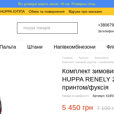
Всі розміри мають запас +6 см. Розмірна сітка.
в HUPPA ХУППА
Обмін та повернення
Відгуки про магазин
+380679
Зателефон
Пальта
Штани
Напівкомбінезони
Фл
Головна
Каталог
Комплекти
Комплект зимовий (куртка + напівкомбі
Комплект зимовий
HUPPA RENELY 2 
принтом/фуксія
Немає в наявності
Артикул: 4185
5 450 грн
7 100 