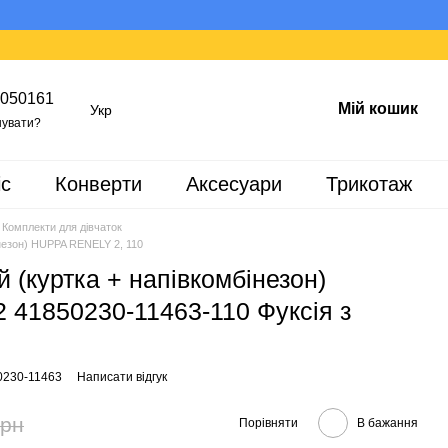
050161
Мій кошик
Укр
увати?
іс
Конверти
Аксесуари
Трикотаж
Комплекти для дівчаток
незон) HUPPA RENELY 2, 110
 (куртка + напівкомбінезон)
41850230-11463-110 Фуксія з
0230-11463
Написати відгук
грн
Порівняти
В бажання