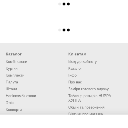
Каталог
Клієнтам
Комбінезони
Вхід до кабінету
Куртки
Каталог
Комплекти
Інфо
Пальта
Про нас
Штани
Заміри готового виробу
Напівкомбінезони
Таблиця розмірів HUPPA
ХУППА
Фліс
Обмін та повернення
Конверти
Відгуки про магазин
Аксесуари
Трикотаж
Ми в соцмережах