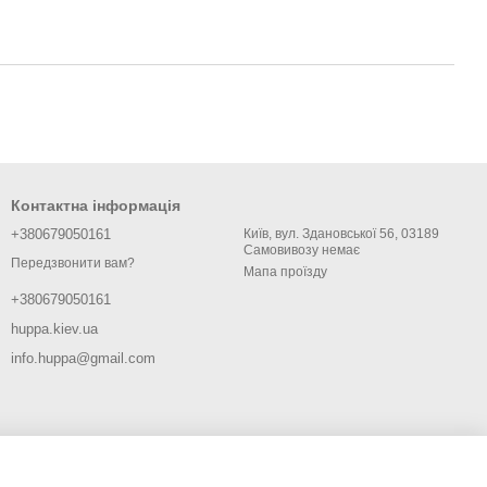
Контактна інформація
+380679050161
Київ, вул. Здановської 56, 03189
Самовивозу немає
Передзвонити вам?
Мапа проїзду
+380679050161
huppa.kiev.ua
info.huppa@gmail.com