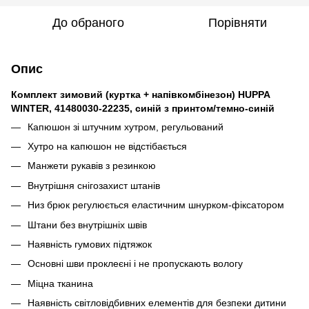
До обраного
Порівняти
Опис
Комплект зимовий (куртка + напівкомбінезон) HUPPA
WINTER, 41480030-22235, синій з принтом/темно-синій
Капюшон зі штучним хутром, регульований
Хутро на капюшон не відстібається
Манжети рукавів з резинкою
Внутрішня снігозахист штанів
Низ брюк регулюється еластичним шнурком-фіксатором
Штани без внутрішніх швів
Наявність гумових підтяжок
Основні шви проклеєні і не пропускають вологу
Міцна тканина
Наявність світловідбивних елементів для безпеки дитини