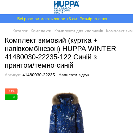
Всі розміри мають запас +6 см. Розмірна сітка.
Каталог
Комплекти
Комплекти для хлопчиків
Комплект зим
Комплект зимовий (куртка +
напівкомбінезон) HUPPA WINTER
41480030-22235-122 Синій з
принтом/темно-синій
Артикул:
41480030-22235
Написати відгук
−14%
3