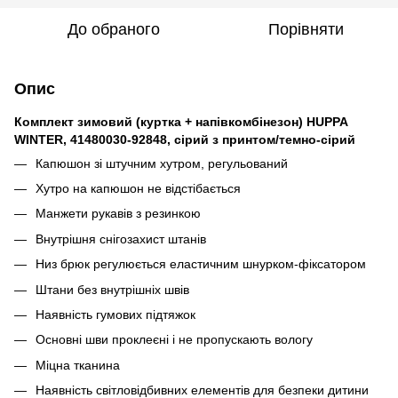
До обраного
Порівняти
Опис
Комплект зимовий (куртка + напівкомбінезон) HUPPA
WINTER, 41480030-92848, сірий з принтом/темно-сірий
Капюшон зі штучним хутром, регульований
Хутро на капюшон не відстібається
Манжети рукавів з резинкою
Внутрішня снігозахист штанів
Низ брюк регулюється еластичним шнурком-фіксатором
Штани без внутрішніх швів
Наявність гумових підтяжок
Основні шви проклеєні і не пропускають вологу
Міцна тканина
Наявність світловідбивних елементів для безпеки дитини