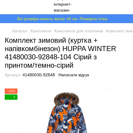
Всі розміри мають запас +6 см. Розмірна сітка.
Каталог
Комплекти
Комплекти для хлопчиків
Комплект зим
Комплект зимовий (куртка +
напівкомбінезон) HUPPA WINTER
41480030-92848-104 Сірий з
принтом/темно-сірий
Артикул:
41480030-92848
Написати відгук
−16%
3