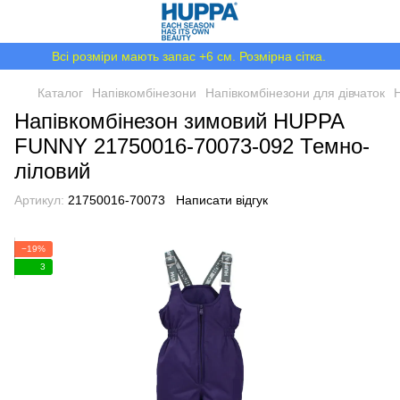
Всі розміри мають запас +6 см. Розмірна сітка.
Каталог
Напівкомбінезони
Напівкомбінезони для дівчаток
Напівкомбінезон зимовий HUPPA
FUNNY 21750016-70073-092 Темно-
лілoвий
Артикул:
21750016-70073
Написати відгук
−19%
3