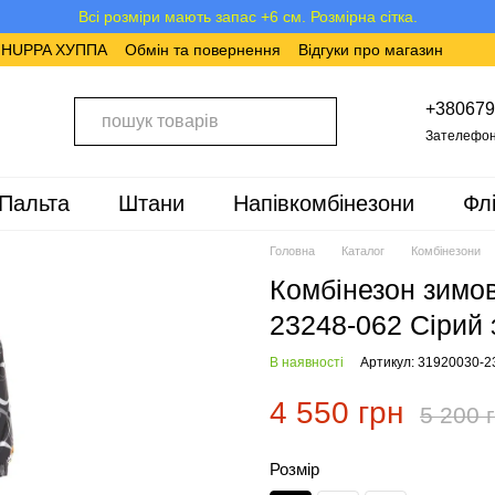
Всі розміри мають запас +6 см. Розмірна сітка.
в HUPPA ХУППА
Обмін та повернення
Відгуки про магазин
+380679
Зателефон
Пальта
Штани
Напівкомбінезони
Фл
Головна
Каталог
Комбінезони
Комбінезон зимо
23248-062 Сірий 
В наявності
Артикул: 31920030-2
4 550 грн
5 200 
Розмір