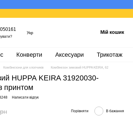
050161
Мій кошик
Укр
увати?
іс
Конверти
Аксесуари
Трикотаж
Комбінезони для хлопчиків
Комбінезон зимовий HUPPA KEIRA, 62
вий HUPPA KEIRA 31920030-
з принтом
3248
Написати відгук
грн
Порівняти
В бажання