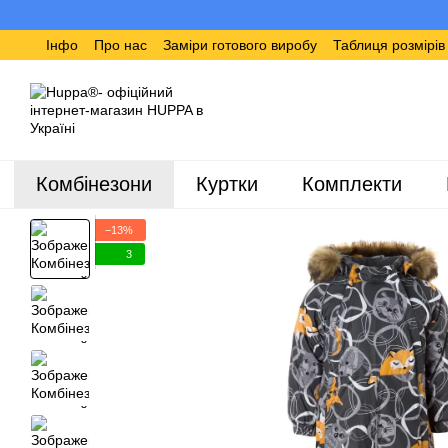
Перейти до основного контенту
Інфо
Про нас
Заміри готового виробу
Таблиця розмірі
Комбінезони
Куртки
Комплекти
−13%
3