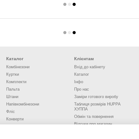
Каталог
Клієнтам
Комбінезони
Вхід до кабінету
Куртки
Каталог
Комплекти
Інфо
Пальта
Про нас
Штани
Заміри готового виробу
Напівкомбінезони
Таблиця розмірів HUPPA
ХУППА
Фліс
Обмін та повернення
Конверти
Відгуки про магазин
Аксесуари
Трикотаж
Ми в соцмережах