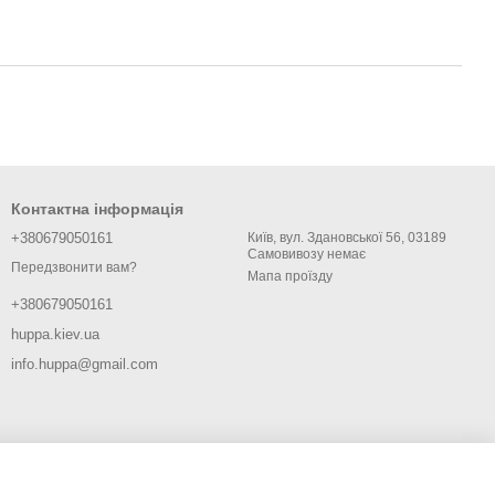
Контактна інформація
+380679050161
Київ, вул. Здановської 56, 03189
Самовивозу немає
Передзвонити вам?
Мапа проїзду
+380679050161
huppa.kiev.ua
info.huppa@gmail.com