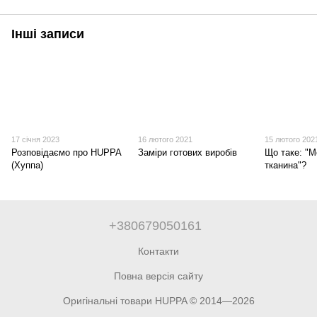
Інші записи
17 січня 2023
16 лютого 2021
15 лютого 202
Розповідаємо про HUPPA
Заміри готових виробів
Що таке: "
(Хуппа)
тканина"?
+380679050161
Контакти
Повна версія сайту
Оригінальні товари HUPPA © 2014—2026