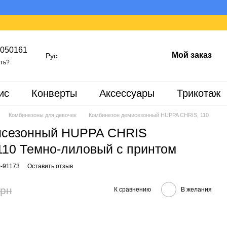
050161
Мой заказ
Рус
ть?
ис
Конверты
Аксессуары
Трикотаж
Комбинезоны для девочек
Комбинезон демисезонный HUPPA CHRIS, 110
исезонный HUPPA CHRIS
110 Темно-лиловый с принтом
0-91173
Оставить отзыв
грн
К сравнению
В желания