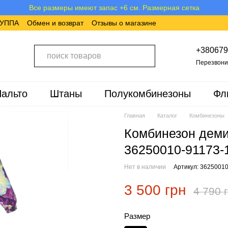
Все размеры имеют запас +6 см. Размерная сетка
ХУППА
Обмен и возврат
Отзывы о магазине
+380679
Перезвони
альто
Штаны
Полукомбинезоны
Фл
Главная
Каталог
Комбинезоны
Комбинезон дем
36250010-91173-
Нет в наличии
Артикул: 3625001
3 500 грн
4 790 
Размер