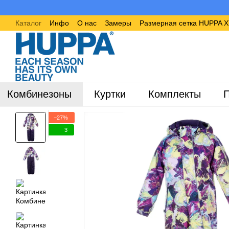
Перейти к основному контенту
Каталог
Инфо
О нас
Замеры
Размерная сетка HUPPA 
Комбинезоны
Куртки
Комплекты
П
−27%
3