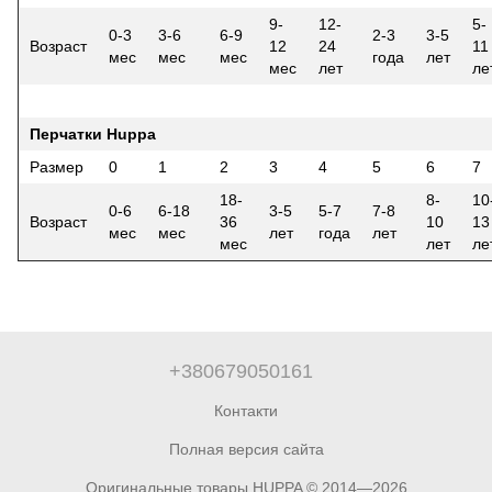
9-
12-
5-
0-3
3-6
6-9
2-3
3-5
Возраст
12
24
11
мес
мес
мес
года
лет
мес
лет
ле
Перчатки Huppa
Размер
0
1
2
3
4
5
6
7
18-
8-
10
0-6
6-18
3-5
5-7
7-8
Возраст
36
10
13
мес
мес
лет
года
лет
мес
лет
ле
+380679050161
Контакти
Полная версия сайта
Оригинальные товары HUPPA © 2014—2026