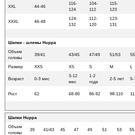
116-
104-
115-
XXL
44-46
124
112
123
124-
112-
123-
XXXL
46-48
132
120
131
Шапки - шлемы Huppa
Объем
39/41
43/45
47/49
51/53
55
головы
Размер
XXS
XS
S
M
L
3-12
1-2
Возраст
0-3 мес
2-5 лет
5-
мес
года
Рост
62
68-80
86-92
98-110
11
Шапки Huppa
Объем
39
41/43
45
47
49
51
53
55
головы