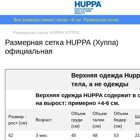
Все размеры имеют запас +6 см. Размерная сетка
Размерная сетка HUPPA ХУППА
Размерная сетка HUPPA (Хуппа)
официальная
Верхняя одежда Hupp
тела, а не одежды
Верхняя одежда HUPPA содержит в с
на вырост: примерно +4-6 см.
Объем
Объем
Объем
Размер -
Ш
Возраст
груди
талии
бедер
рост (см)
шо
(см)
(см)
(см)
62
3 мес
45
48
53
21