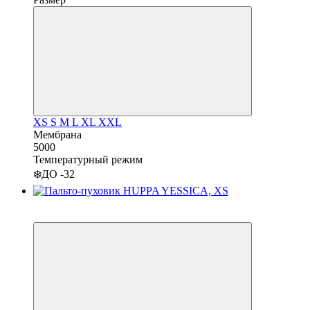
XS
S
M
L
XL
XXL
Мембрана
5000
Температурный режим
❄️ДО -32
−22%
3