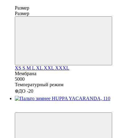
Размер
Размер
XS
S
M
L
XL
XXL
XXXL
Мембрана
5000
Температурный режим
❄️ДО -20
−21%
3