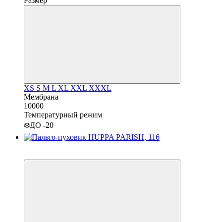
Размер
XS
S
M
L
XL
XXL
XXXL
Мембрана
10000
Температурный режим
❄️ДО -20
−20%
3