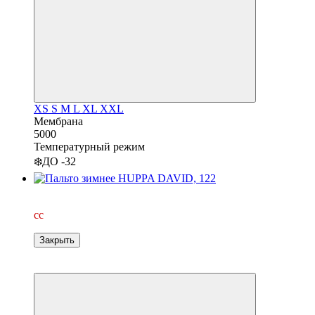
XS
S
M
L
XL
XXL
Мембрана
5000
Температурный режим
❄️ДО -32
Видео
cc
Закрыть
−18%
3