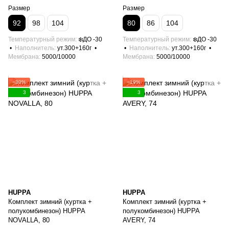
Размер
Размер
92
98
104
80
86
104
Температурный режим
❄️ДО -30
Температурный режим
❄️ДО -30
Наполнитель
ут.300+160г
Наполнитель
ут.300+160г
Мембрана
5000/10000
Мембрана
5000/10000
−30%
−19%
3
3
HUPPA
HUPPA
Комплект зимний (куртка +
Комплект зимний (куртка +
полукомбинезон) HUPPA
полукомбинезон) HUPPA
NOVALLA, 80
AVERY, 74