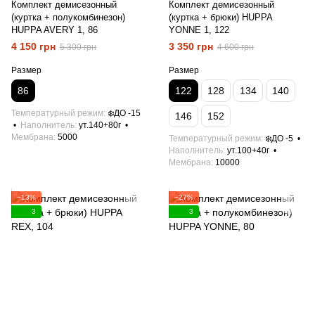
Комплект демисезонный
Комплект демисезонный
(куртка + полукомбинезон)
(куртка + брюки) HUPPA
HUPPA AVERY 1, 86
YONNE 1, 122
4 150 грн
3 350 грн
5 300 грн
4 600 грн
Размер
Размер
86
122
128
134
140
Температурный режим
❄️ДО -15
146
152
Наполнитель
ут.140+80г
Мембрана
5000
Температурный режим
❄️ДО -5
Наполнитель
ут.100+40г
Мембрана
10000
−13%
−27%
3
3