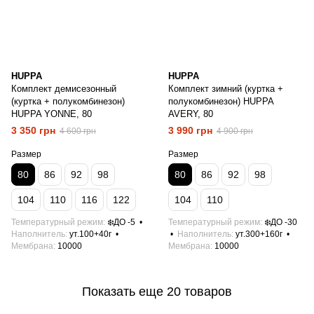
HUPPA
HUPPA
Комплект демисезонный
Комплект зимний (куртка +
(куртка + полукомбинезон)
полукомбинезон) HUPPA
HUPPA YONNE, 80
AVERY, 80
3 350 грн
3 990 грн
4 600 грн
4 900 грн
Размер
Размер
80
86
92
98
80
86
92
98
104
110
116
122
104
110
Температурный режим
❄️ДО -5
Температурный режим
❄️ДО -30
Наполнитель
ут.100+40г
Наполнитель
ут.300+160г
Мембрана
10000
Мембрана
10000
Показать еще 20 товаров