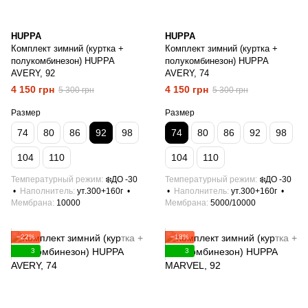
HUPPA
HUPPA
Комплект зимний (куртка +
Комплект зимний (куртка +
полукомбинезон) HUPPA
полукомбинезон) HUPPA
AVERY, 92
AVERY, 74
4 150 грн
4 150 грн
5 300 грн
5 300 грн
Размер
Размер
74
80
86
92
98
74
80
86
92
98
104
110
104
110
Температурный режим
❄️ДО -30
Температурный режим
❄️ДО -30
Наполнитель
ут.300+160г
Наполнитель
ут.300+160г
Мембрана
10000
Мембрана
5000/10000
−22%
−18%
3
3