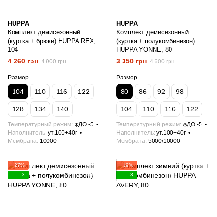
HUPPA
HUPPA
Комплект демисезонный
Комплект демисезонный
(куртка + брюки) HUPPA REX,
(куртка + полукомбинезон)
104
HUPPA YONNE, 80
4 260 грн
3 350 грн
4 900 грн
4 600 грн
Размер
Размер
104
110
116
122
80
86
92
98
128
134
140
104
110
116
122
Температурный режим
❄️ДО -5
Температурный режим
❄️ДО -5
Наполнитель
ут.100+40г
Наполнитель
ут.100+40г
Мембрана
10000
Мембрана
5000/10000
−27%
−19%
3
3