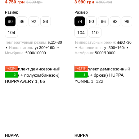
4 750 грн
3 990 грн
6 800 грн
4 900 грн
Размер
Размер
80
86
92
98
74
80
86
92
98
104
104
110
Температурный режим
❄️ДО -30
Температурный режим
❄️ДО -30
Наполнитель
ут.300+160г
Наполнитель
ут.300+160г
Мембрана
5000/10000
Мембрана
5000/10000
−22%
−27%
3
3
HUPPA
HUPPA