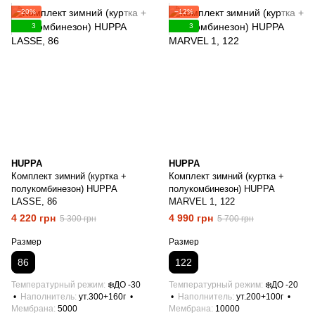
−20%
−12%
3
3
HUPPA
HUPPA
Комплект зимний (куртка +
Комплект зимний (куртка +
полукомбинезон) HUPPA
полукомбинезон) HUPPA
LASSE, 86
MARVEL 1, 122
4 220 грн
4 990 грн
5 300 грн
5 700 грн
Размер
Размер
86
122
Температурный режим
❄️ДО -30
Температурный режим
❄️ДО -20
Наполнитель
ут.300+160г
Наполнитель
ут.200+100г
Мембрана
5000
Мембрана
10000