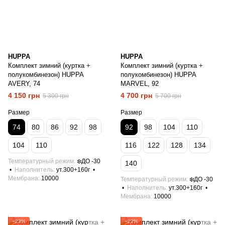
HUPPA
HUPPA
Комплект зимний (куртка +
Комплект зимний (куртка +
полукомбинезон) HUPPA
полукомбинезон) HUPPA
AVERY, 74
MARVEL, 92
4 150 грн
4 700 грн
5 300 грн
5 700 грн
Размер
Размер
74
80
86
92
98
92
98
104
110
104
110
116
122
128
134
Температурный режим
❄️ДО -30
140
Наполнитель
ут.300+160г
Мембрана
10000
Температурный режим
❄️ДО -30
Наполнитель
ут.300+160г
Мембрана
10000
−23%
−22%