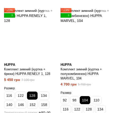
−23%
−18%
3
3
HUPPA
HUPPA
Комплект зимний (куртка +
Комплект зимний (куртка +
брюки) HUPPA RENELY 1, 128
полукомбинезон) HUPPA
MARVEL, 104
5 450 грн
7 100 грн
4 700 грн
5 700 грн
Размер
Размер
116
122
128
134
92
98
104
110
140
146
152
158
116
122
128
134
Температурный режим
❄️ДО -30