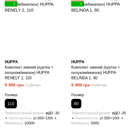
3
3
HUPPA
HUPPA
Комплект зимний (куртка +
Комплект зимний (куртка +
полукомбинезон) HUPPA
полукомбинезон) HUPPA
RENELY 2, 110
BELINDA 1, 80
5 450 грн
5 400 грн
7 100 грн
6 900 грн
Размер
Размер
110
80
Температурный режим
❄️ДО -30
Температурный режим
❄️ДО -30
Наполнитель
ут.300+160г
Наполнитель
ут.300+160г
Мембрана
10000
Мембрана
5000