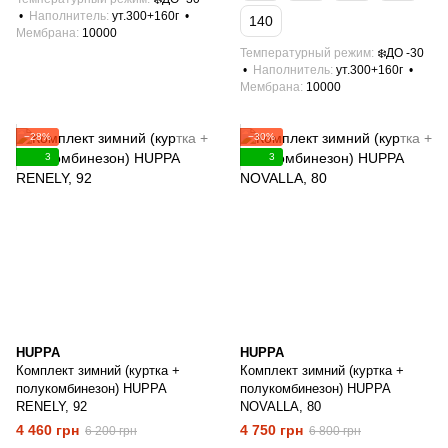
Наполнитель
ут.300+160г
140
Мембрана
10000
Температурный режим
❄️ДО -30
Наполнитель
ут.300+160г
Мембрана
10000
−28%
−30%
3
3
HUPPA
HUPPA
Комплект зимний (куртка +
Комплект зимний (куртка +
полукомбинезон) HUPPA
полукомбинезон) HUPPA
RENELY, 92
NOVALLA, 80
4 460 грн
4 750 грн
6 200 грн
6 800 грн