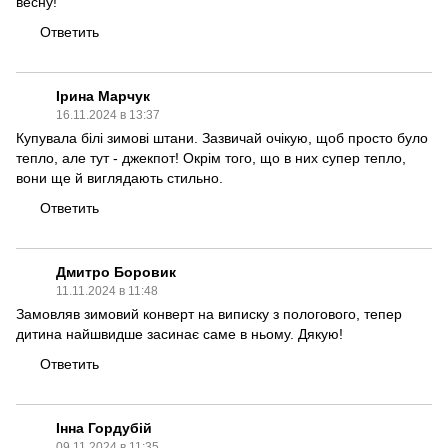
весну!
Ответить
Ірина Марчук
16.11.2024 в 13:37
Купувала білі зимові штани. Зазвичай очікую, щоб просто було
тепло, але тут - джекпот! Окрім того, що в них супер тепло,
вони ще й виглядають стильно.
Ответить
Дмитро Боровик
11.11.2024 в 11:48
Замовляв зимовий конверт на виписку з пологового, тепер
дитина найшвидше засинає саме в ньому. Дякую!
Ответить
Інна Гордубій
09.11.2024 в 11:35