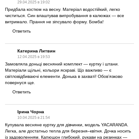
29.04.2025 в 19:02
Придбала костюм на весну. Матеріал водостійкий, легко
чиститься. Син влаштував випробування в калюжах — все
витримало. Прання не зіпсувало форму. Бомба!
Ответить
Катерина Литвин
12.04.2025 в 19:53
Замовляла доньці весняний комплект — куртку і штани.
Матеріали щільні, кольори яскраві. Що важливо — є
світловідбиваючі елементи. Донька в захваті! Обов’язково
повернуся ще.
Ответить
Ірина Чорна
10.04.2025 в 21:54
Купувала веснянe куртку для дівчинки, модель YACARANDA.
Легка, але достатньо тепла для березня–квітня. Дочка носить
із задоволенням. Капюшон глибокий, рукави на резинках —