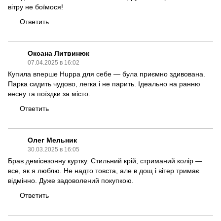
вітру не боїмося!
Ответить
Оксана Литвинюк
07.04.2025 в 16:02
Купила вперше Huppa для себе — була приємно здивована.
Парка сидить чудово, легка і не парить. Ідеально на ранню
весну та поїздки за місто.
Ответить
Олег Мельник
30.03.2025 в 16:05
Брав демісезонну куртку. Стильний крій, стриманий колір —
все, як я люблю. Не надто товста, але в дощ і вітер тримає
відмінно. Дуже задоволений покупкою.
Ответить