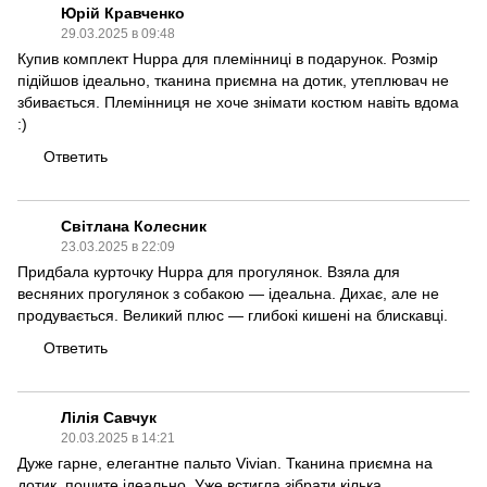
Юрій Кравченко
29.03.2025 в 09:48
Купив комплект Huppa для племінниці в подарунок. Розмір
підійшов ідеально, тканина приємна на дотик, утеплювач не
збивається. Племінниця не хоче знімати костюм навіть вдома
:)
Ответить
Світлана Колесник
23.03.2025 в 22:09
Придбала курточку Huppa для прогулянок. Взяла для
весняних прогулянок з собакою — ідеальна. Дихає, але не
продувається. Великий плюс — глибокі кишені на блискавці.
Ответить
Лілія Савчук
20.03.2025 в 14:21
Дуже гарне, елегантне пальто Vivian. Тканина приємна на
дотик, пошите ідеально. Уже встигла зібрати кілька