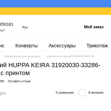
050161
Мой заказ
Рус
ть?
ис
Конверты
Аксессуары
Трикотаж
Комбинезоны для мальчиков
Комбинезон зимний HUPPA KEIRA, 86
ий HUPPA KEIRA 31920030-33286-
 с принтом
286
Оставить отзыв
грн
К сравнению
В желания