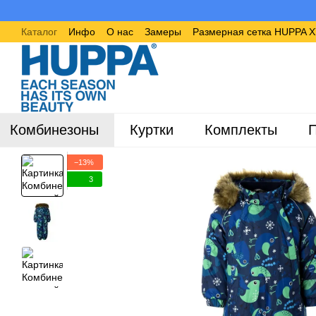
Перейти к основному контенту
Каталог
Инфо
О нас
Замеры
Размерная сетка HUPPA 
Комбинезоны
Куртки
Комплекты
П
−13%
3