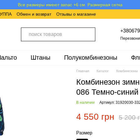
Все размеры имеют запас +6 см. Размерная сетка
ХУППА
Обмен и возврат
Отзывы о магазине
+380679
Перезвони
альто
Штаны
Полукомбинезоны
Фл
Главная
Каталог
Комбинезоны
Комбинезон зимн
086 Темно-синий
В наличии
Артикул: 31920030-33
4 550 грн
5 200 
Размер