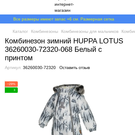
Все размеры имеют запас +6 см. Размерная сетка
Каталог
Комбинезоны
Комбинезоны для мальчиков
Комби
Комбинезон зимний HUPPA LOTUS
36260030-72320-068 Белый с
принтом
Артикул:
36260030-72320
Оставить отзыв
−29%
3