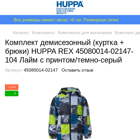
Все размеры имеют запас +6 см. Размерная сетка
Каталог
Комплекты
Комплекты для мальчиков
Комплект де
Комплект демисезонный (куртка +
брюки) HUPPA REX 45080014-02147-
104 Лайм с принтом/темно-серый
Артикул:
45080014-02147
Оставить отзыв
−12%
3