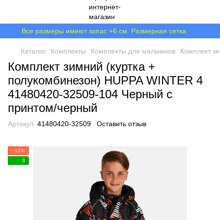
Все размеры имеют запас +6 см. Размерная сетка
Каталог
Комплекты
Комплекты для мальчиков
Комплект зи
Комплект зимний (куртка +
полукомбинезон) HUPPA WINTER 4
41480420-32509-104 Черный с
принтом/черный
Артикул:
41480420-32509
Оставить отзыв
−11%
3