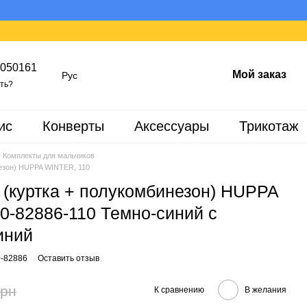
050161
Мой заказ
Рус
ть?
ис
Конверты
Аксессуары
Трикотаж
Комплекты для мальчиков
незон) HUPPA WINTER, 110
 (куртка + полукомбинезон) HUPPA
-82886-110 Темно-синий с
иний
0-82886
Оставить отзыв
грн
К сравнению
В желания