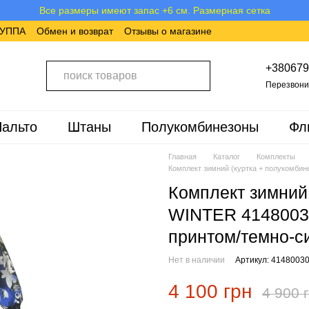
Все размеры имеют запас +6 см. Размерная сетка
ХУППА
Обмен и возврат
Отзывы о магазине
+380679
Перезвони
альто
Штаны
Полукомбинезоны
Фл
Главная
Каталог
Комплекты
Комплект зимний (куртка + полукомби
Комплект зимний
WINTER 41480030
принтом/темно-с
Нет в наличии
Артикул: 4148003
4 100 грн
4 900 