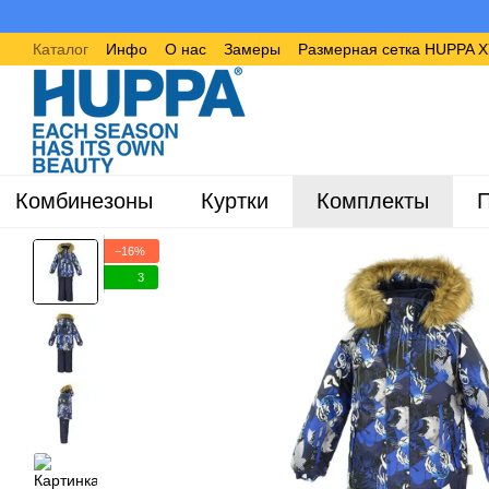
Перейти к основному контенту
Каталог
Инфо
О нас
Замеры
Размерная сетка HUPPA 
Комбинезоны
Куртки
Комплекты
П
−16%
3