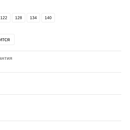
122
128
134
140
ится
антия