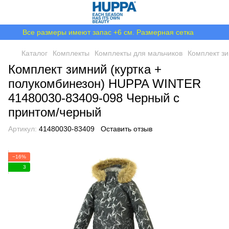
Все размеры имеют запас +6 см. Размерная сетка
Каталог
Комплекты
Комплекты для мальчиков
Комплект зи
Комплект зимний (куртка +
полукомбинезон) HUPPA WINTER
41480030-83409-098 Черный с
принтом/черный
Артикул:
41480030-83409
Оставить отзыв
−16%
3